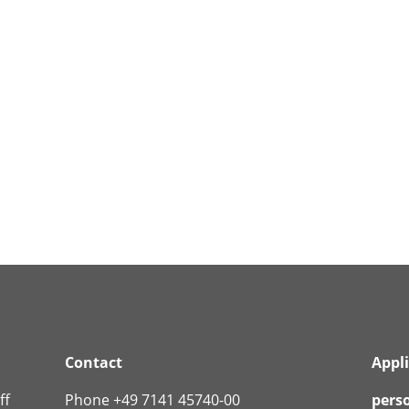
Contact
Appl
ff
Phone +49 7141 45740-00
pers