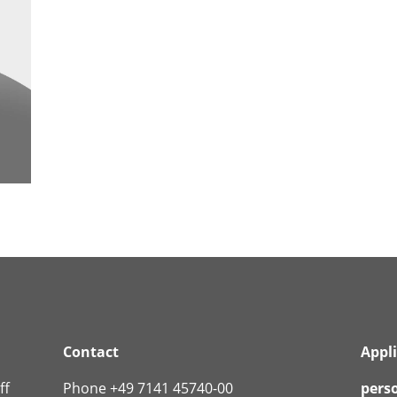
Contact
Appl
ff
Phone +49 7141 45740-00
pers