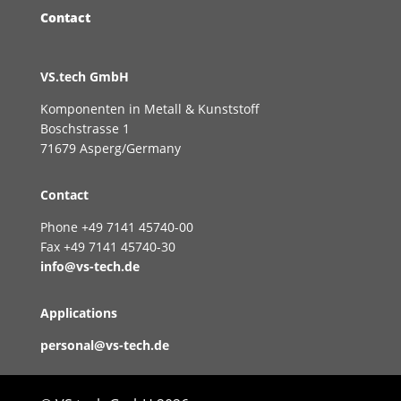
Contact
VS.tech GmbH
Komponenten in Metall & Kunststoff
Boschstrasse 1
71679 Asperg/Germany
Contact
Phone +49 7141 45740-00
Fax +49 7141 45740-30
info@vs-tech.de
Applications
personal@vs-tech.de