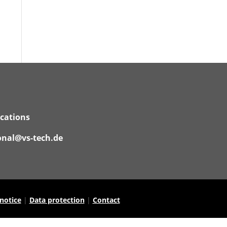
ications
onal@vs-tech.de
 notice
|
Data protection
|
Contact